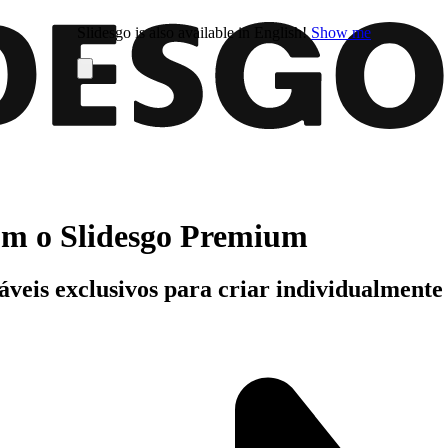
Slidesgo is also available in English!
Show me
com o Slidesgo Premium
áveis exclusivos para criar individualment