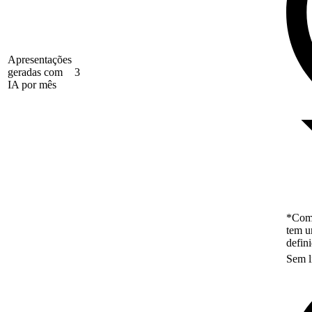
Apresentações
geradas com
3
IA por mês
*Como
tem u
defin
Sem l