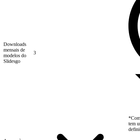
Downloads
mensais de
3
modelos do
Slidesgo
*Como
tem u
defin