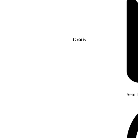
Grátis
Sem l