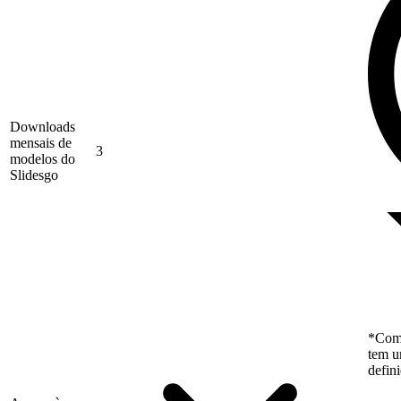
Downloads
mensais de
3
modelos do
Slidesgo
*Como
tem u
defin