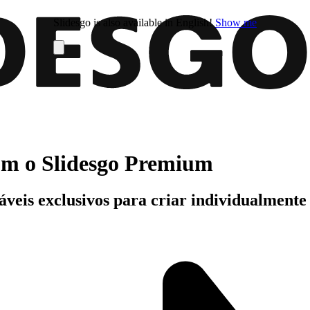
Slidesgo is also available in English!
Show me
com o Slidesgo Premium
áveis exclusivos para criar individualment