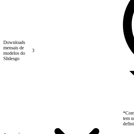
Downloads
mensais de
3
modelos do
Slidesgo
*Como
tem u
defin