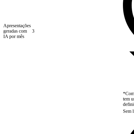
Apresentações
geradas com
3
IA por mês
*Como
tem u
defin
Sem l