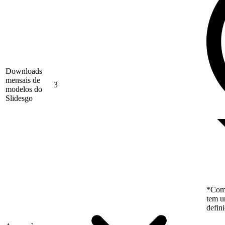
Downloads
mensais de
3
modelos do
Slidesgo
*Como
tem u
defin