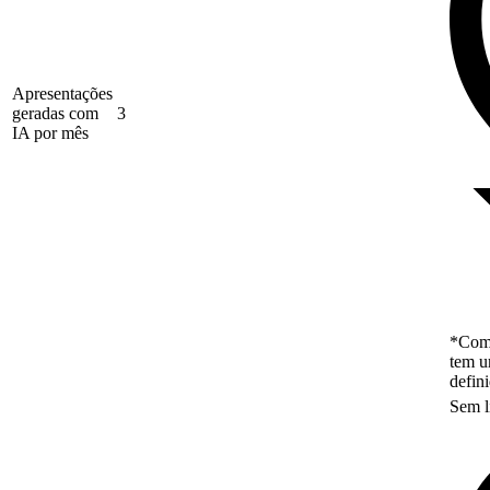
Apresentações
geradas com
3
IA por mês
*Como
tem u
defin
Sem l