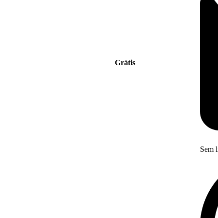
Grátis
Sem l