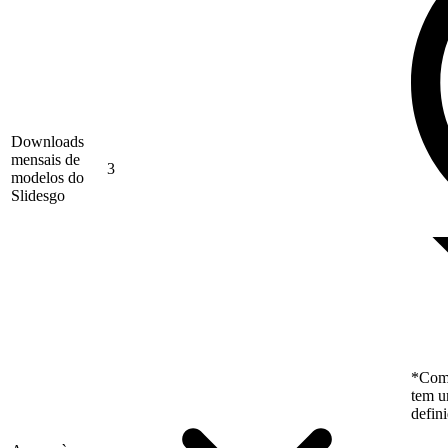
Downloads
mensais de
3
modelos do
Slidesgo
*Como
tem u
defin