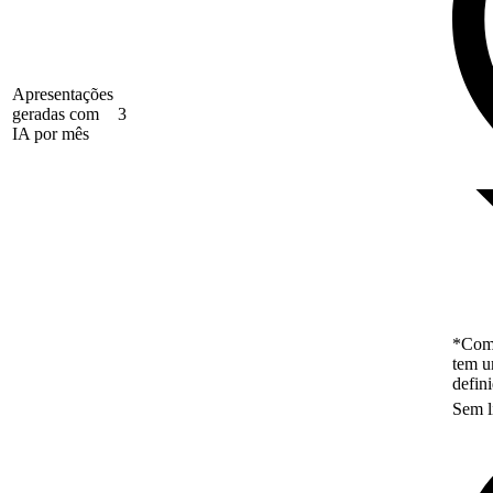
Apresentações
geradas com
3
IA por mês
*Como
tem u
defin
Sem l