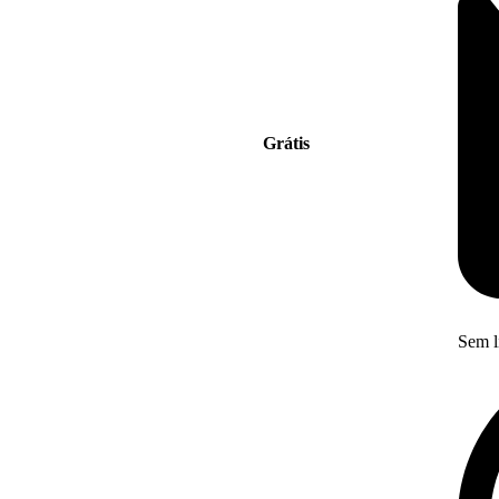
Grátis
Sem l