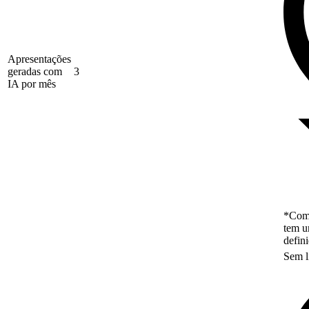
Apresentações
geradas com
3
IA por mês
*Como
tem u
defin
Sem l