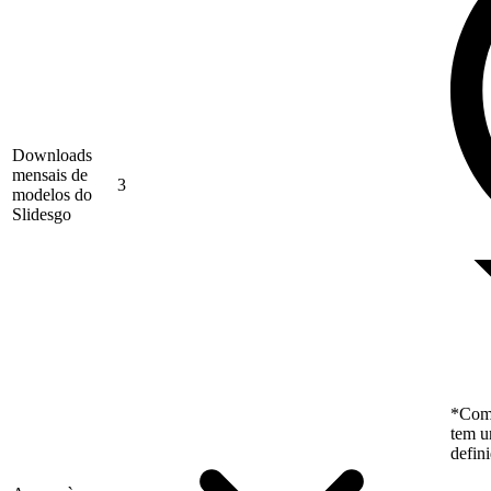
Downloads
mensais de
3
modelos do
Slidesgo
*Como
tem u
defin