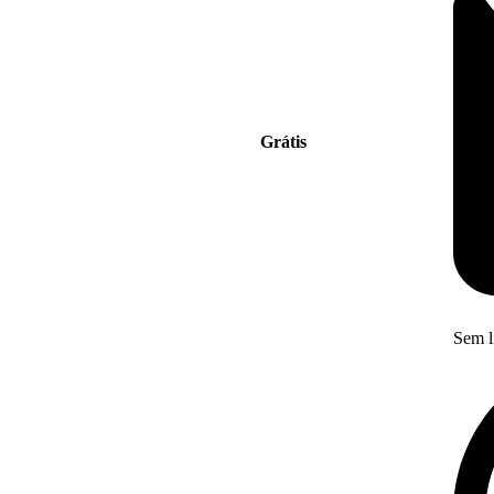
Grátis
Sem l