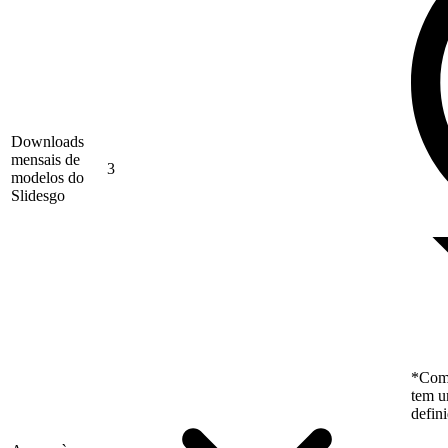
Downloads
mensais de
3
modelos do
Slidesgo
*Como
tem u
defin