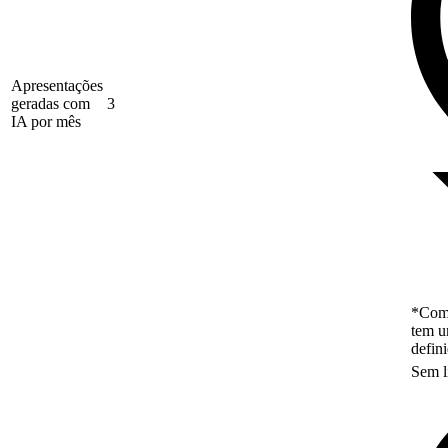
Apresentações
geradas com
3
IA por mês
*Como
tem u
defin
Sem l