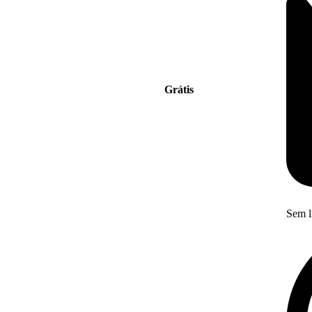
Grátis
Sem l