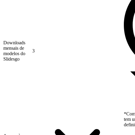
Downloads
mensais de
3
modelos do
Slidesgo
*Como
tem u
defin