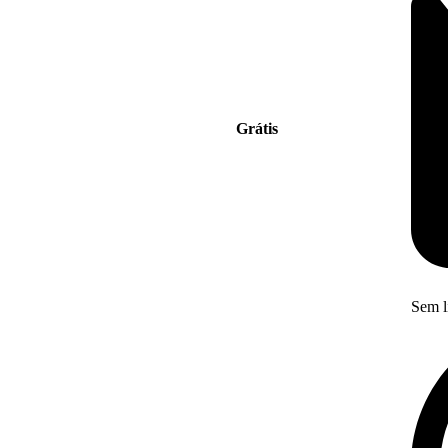
Grátis
Sem l