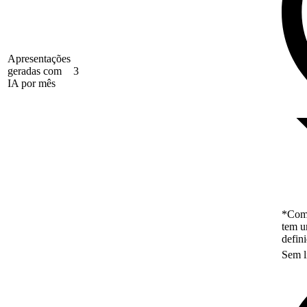
Apresentações
geradas com
3
IA por mês
*Como
tem u
defin
Sem l