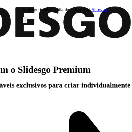
Slidesgo is also available in English!
Show me
com o Slidesgo Premium
áveis exclusivos para criar individualment