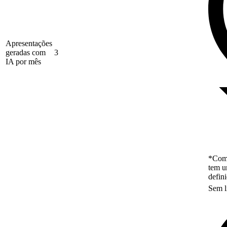
Apresentações
geradas com
3
IA por mês
*Como
tem u
defin
Sem l