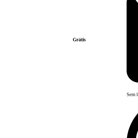
Grátis
Sem l