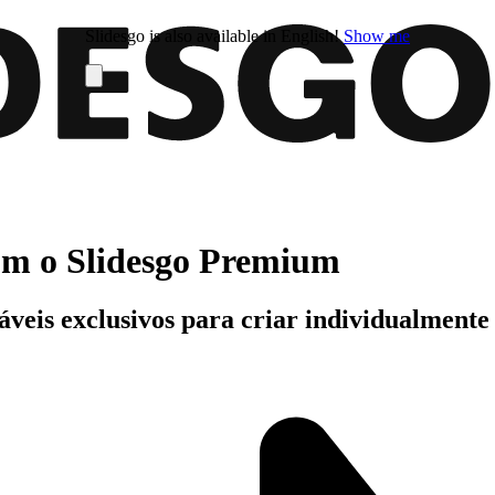
Slidesgo is also available in English!
Show me
com o Slidesgo Premium
áveis exclusivos para criar individualment