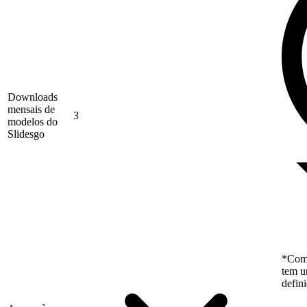
Downloads
mensais de
3
modelos do
Slidesgo
*Como
tem u
defin