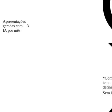
Apresentações
geradas com
3
IA por mês
*Como
tem u
defin
Sem l