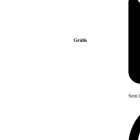
Grátis
Sem l