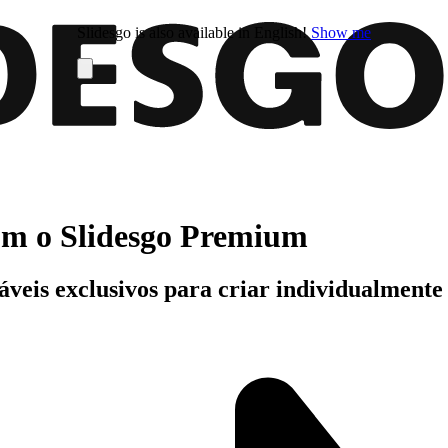
Slidesgo is also available in English!
Show me
com o Slidesgo Premium
áveis exclusivos para criar individualment