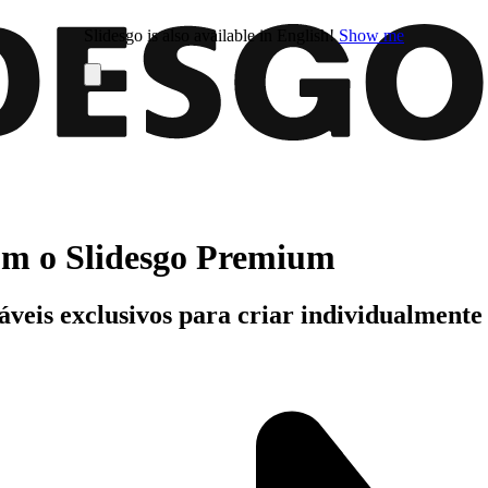
Slidesgo is also available in English!
Show me
com o Slidesgo Premium
áveis exclusivos para criar individualment