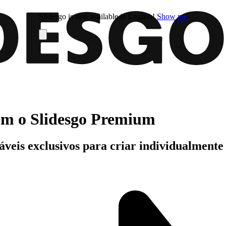
Slidesgo is also available in English!
Show me
com o Slidesgo Premium
áveis exclusivos para criar individualment