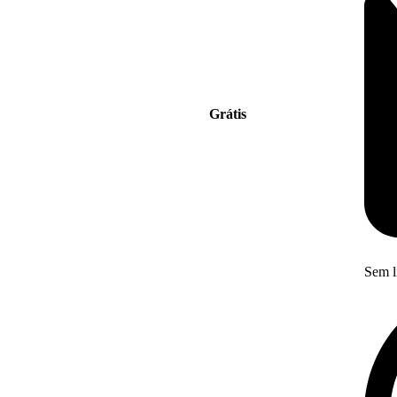
Grátis
Sem l