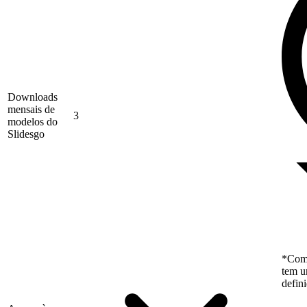
Downloads
mensais de
3
modelos do
Slidesgo
*Como
tem u
defin