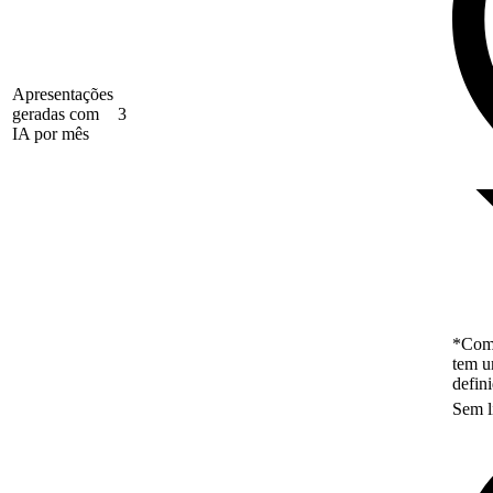
Apresentações
geradas com
3
IA por mês
*Como
tem u
defin
Sem l