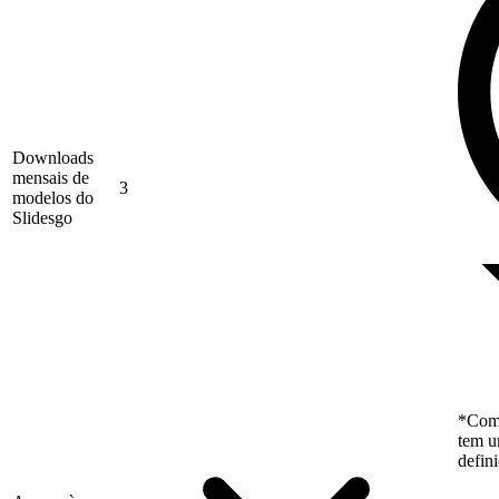
Downloads
mensais de
3
modelos do
Slidesgo
*Como
tem u
defin