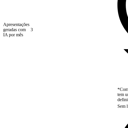
Apresentações
geradas com
3
IA por mês
*Como
tem u
defin
Sem l