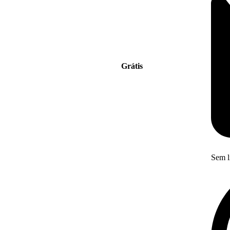
Grátis
Sem l