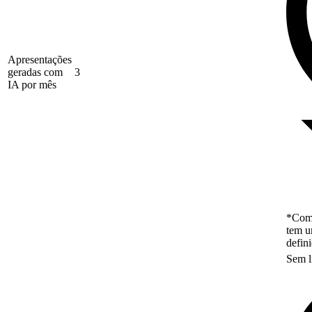
Apresentações
geradas com
3
IA por mês
*Como
tem u
defin
Sem l