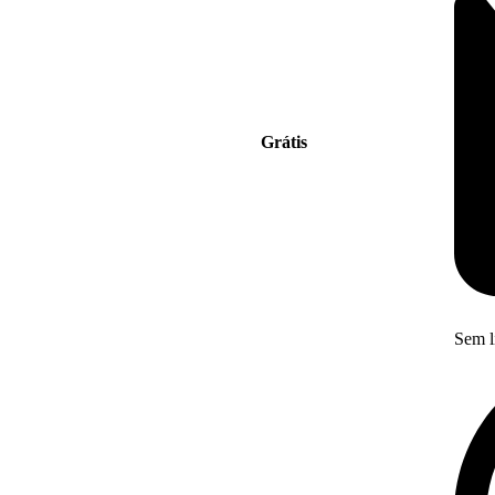
Grátis
Sem l