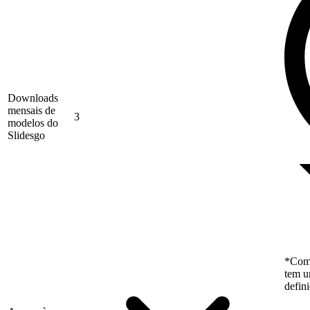
Downloads
mensais de
3
modelos do
Slidesgo
*Como
tem u
defin