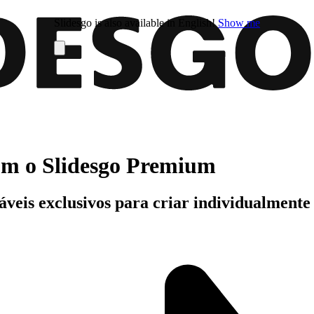
Slidesgo is also available in English!
Show me
com o Slidesgo Premium
áveis exclusivos para criar individualment