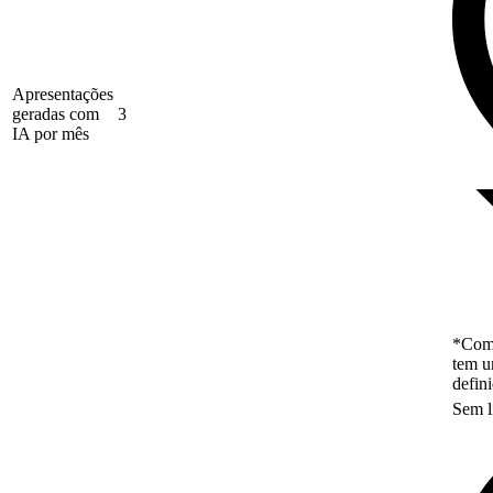
Apresentações
geradas com
3
IA por mês
*Como
tem u
defin
Sem l