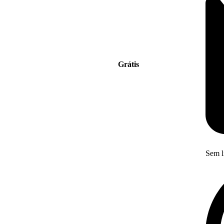
Grátis
Sem l