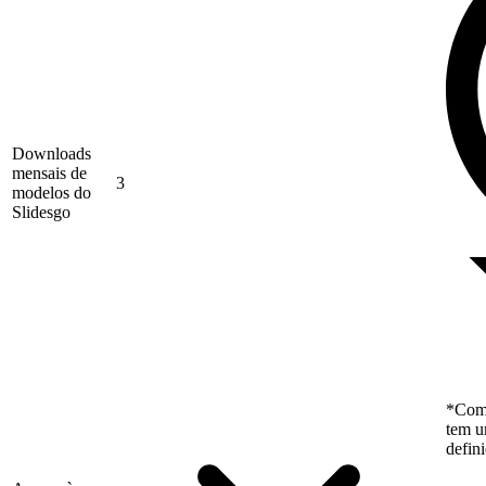
Downloads
mensais de
3
modelos do
Slidesgo
*Como
tem u
defin