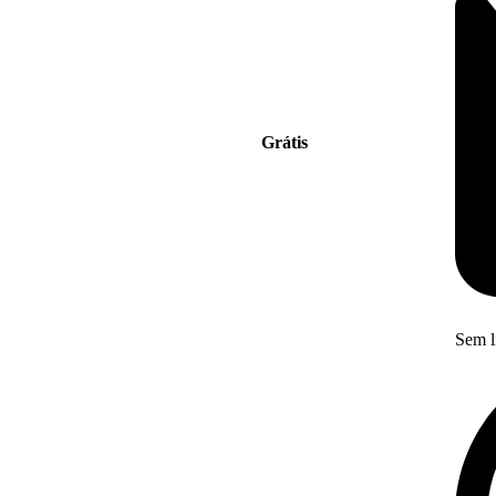
Grátis
Sem l