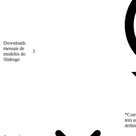
Downloads
mensais de
3
modelos do
Slidesgo
*Como
tem u
defin