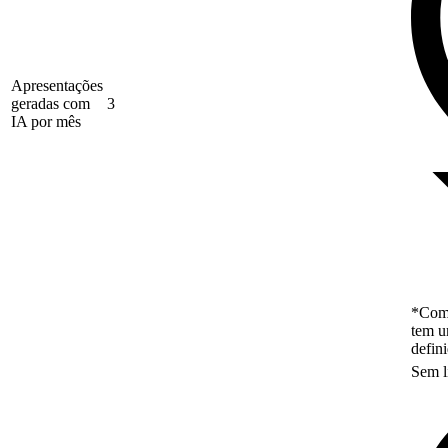
Apresentações
geradas com
3
IA por mês
*Como
tem u
defin
Sem l