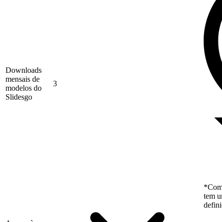
Downloads
mensais de
3
modelos do
Slidesgo
*Como
tem u
defin