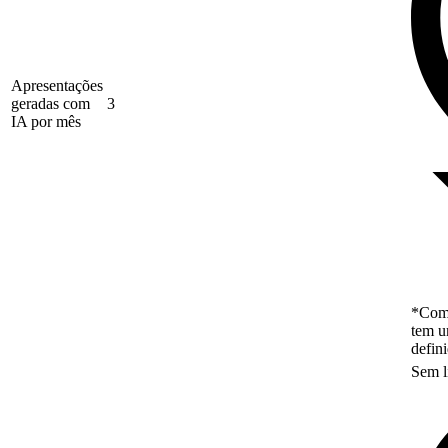
Apresentações
geradas com
3
IA por mês
*Como
tem u
defin
Sem l