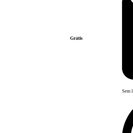
Grátis
Sem l