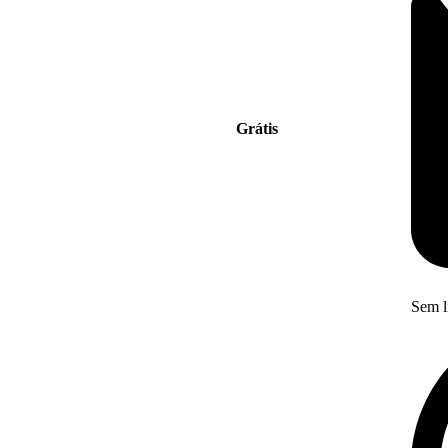
Grátis
Sem l