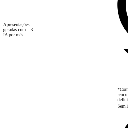
Apresentações
geradas com
3
IA por mês
*Como
tem u
defin
Sem l