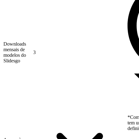
Downloads
mensais de
3
modelos do
Slidesgo
*Como
tem u
defin