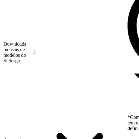
Downloads
mensais de
3
modelos do
Slidesgo
*Como
tem u
defin