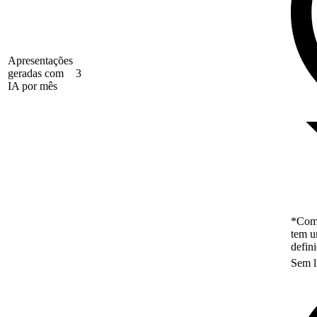
Apresentações
geradas com
3
IA por mês
*Como
tem u
defin
Sem l