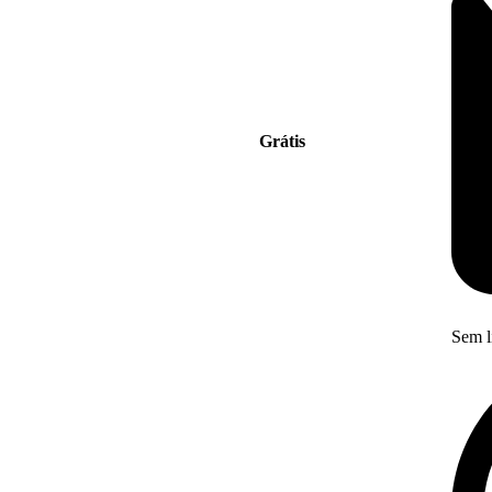
Grátis
Sem l