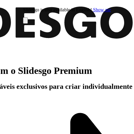
Slidesgo is also available in English!
Show me
com o Slidesgo Premium
áveis exclusivos para criar individualment