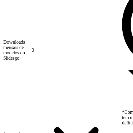
Downloads
mensais de
3
modelos do
Slidesgo
*Como
tem u
defin