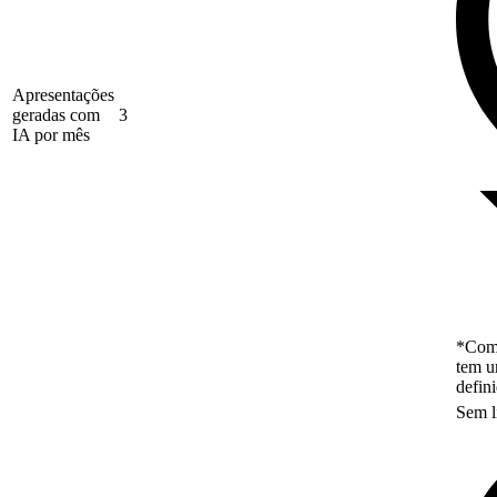
Apresentações
geradas com
3
IA por mês
*Como
tem u
defin
Sem l