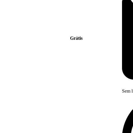
Grátis
Sem l