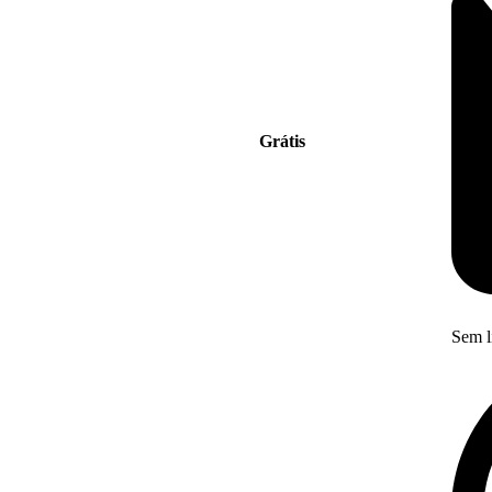
Grátis
Sem l