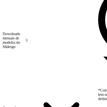
Downloads
mensais de
3
modelos do
Slidesgo
*Como
tem u
defin