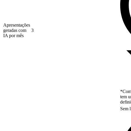
Apresentações
geradas com
3
IA por mês
*Como
tem u
defin
Sem l