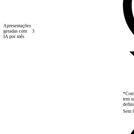
Apresentações
geradas com
3
IA por mês
*Como
tem u
defin
Sem l