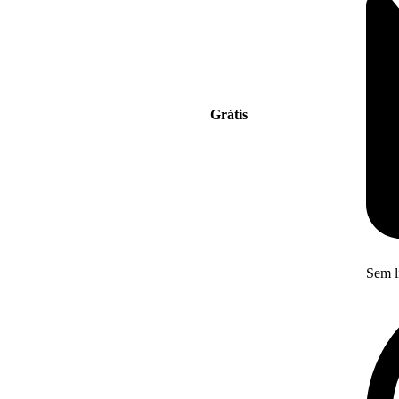
Grátis
Sem l