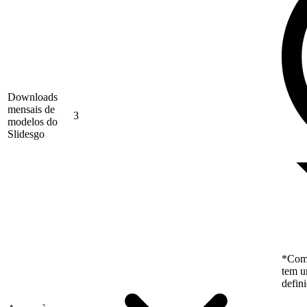
Downloads
mensais de
3
modelos do
Slidesgo
*Como
tem u
defin