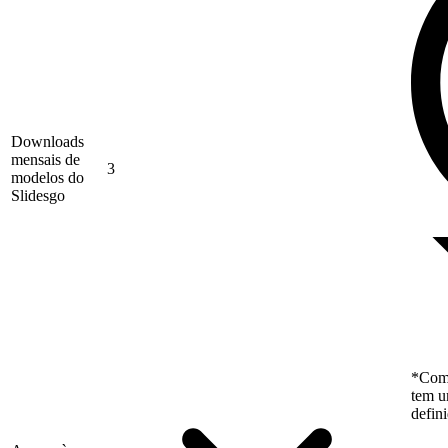
Downloads
mensais de
3
modelos do
Slidesgo
*Como
tem u
defin