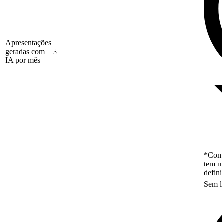
Apresentações
geradas com
3
IA por mês
*Como
tem u
defin
Sem l