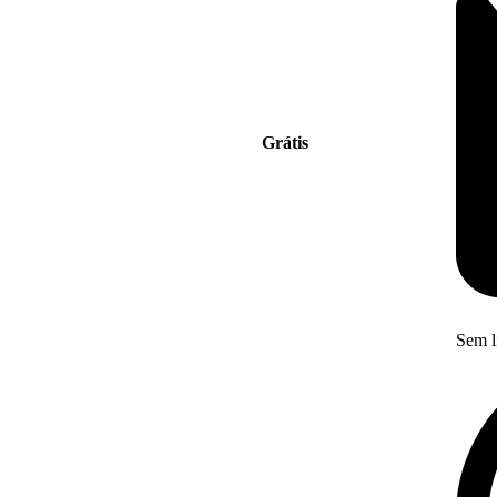
Grátis
Sem l