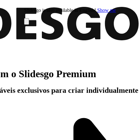
Slidesgo is also available in English!
Show me
com o Slidesgo Premium
áveis exclusivos para criar individualment