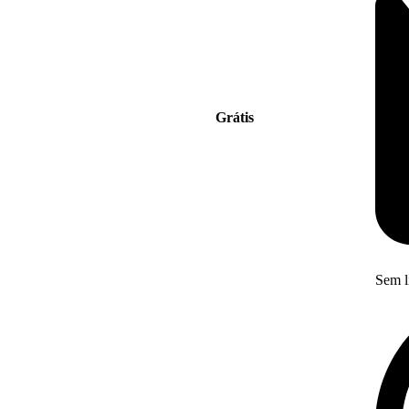
Grátis
Sem l