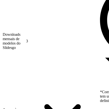
Downloads
mensais de
3
modelos do
Slidesgo
*Como
tem u
defin