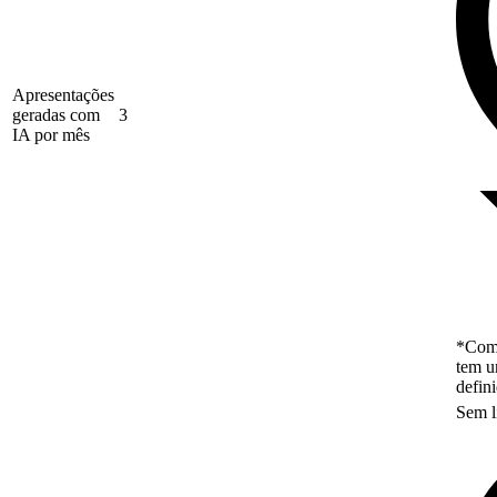
Apresentações
geradas com
3
IA por mês
*Como
tem u
defin
Sem l