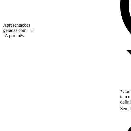
Apresentações
geradas com
3
IA por mês
*Como
tem u
defin
Sem l