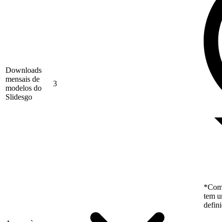
Downloads
mensais de
3
modelos do
Slidesgo
*Como
tem u
defin