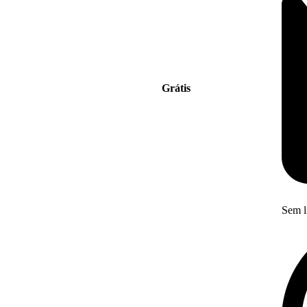
Grátis
Sem l