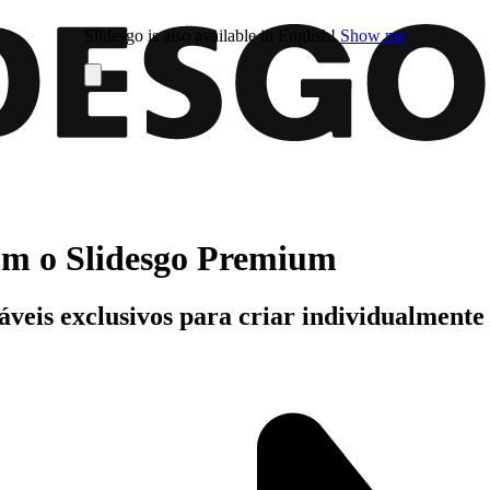
Slidesgo is also available in English!
Show me
com o Slidesgo Premium
áveis exclusivos para criar individualment