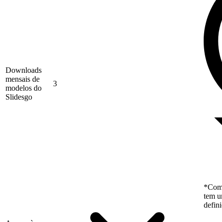
Downloads
mensais de
3
modelos do
Slidesgo
*Como
tem u
defin