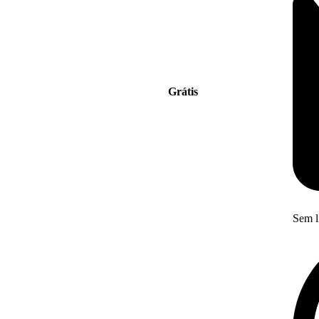
Grátis
Sem l