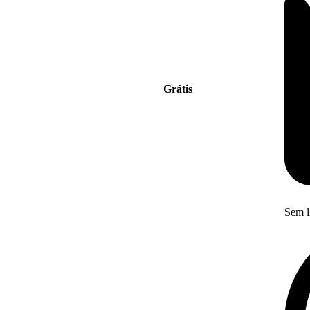
Grátis
Sem l