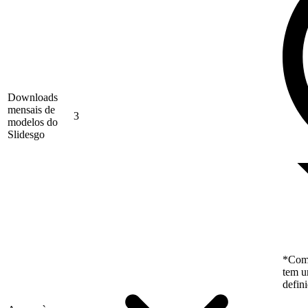
Downloads
mensais de
3
modelos do
Slidesgo
*Como
tem u
defin