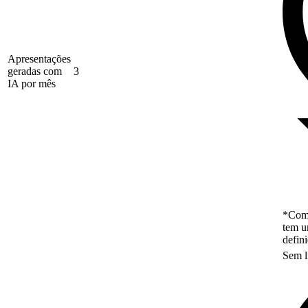
Apresentações
geradas com
3
IA por mês
*Como
tem u
defin
Sem l