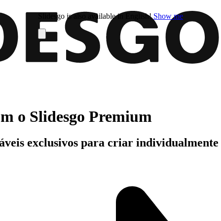
Slidesgo is also available in English!
Show me
com o Slidesgo Premium
áveis exclusivos para criar individualment