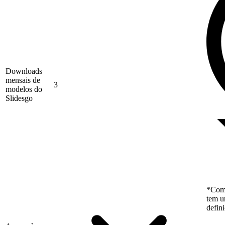
Downloads
mensais de
3
modelos do
Slidesgo
*Como
tem u
defin