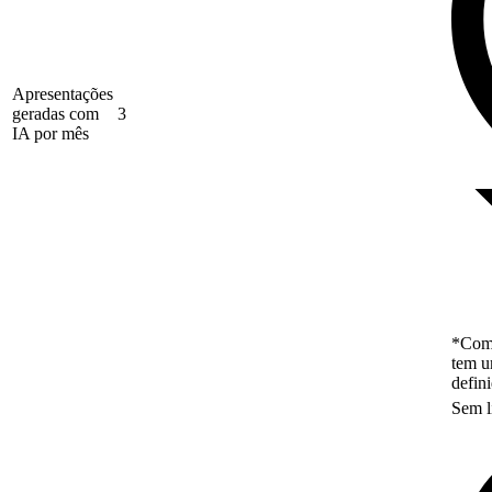
Apresentações
geradas com
3
IA por mês
*Como
tem u
defin
Sem l