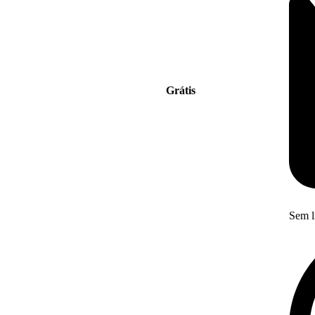
Grátis
Sem l