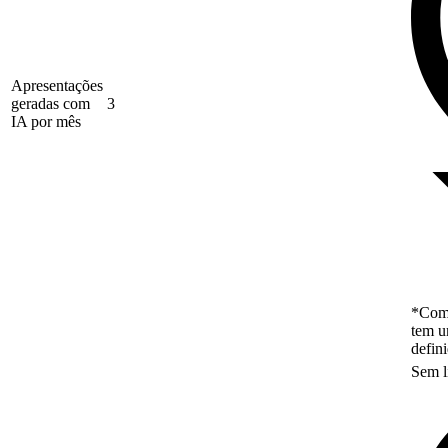
Apresentações
geradas com
3
IA por mês
*Como
tem u
defin
Sem l