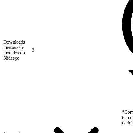
Downloads
mensais de
3
modelos do
Slidesgo
*Como
tem u
defin