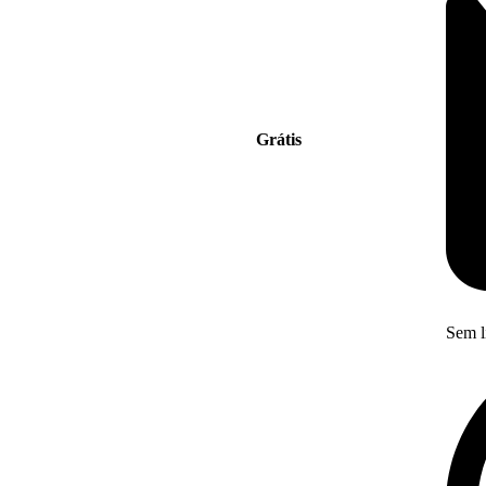
Grátis
Sem l