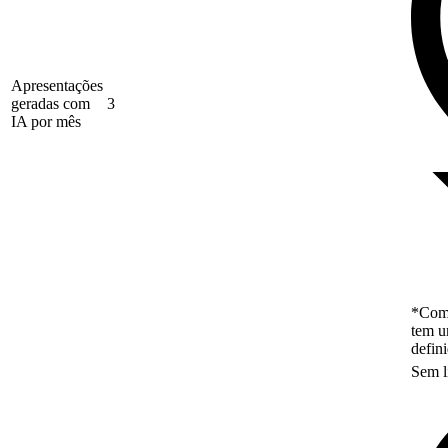
Apresentações
geradas com
3
IA por mês
*Como
tem u
defin
Sem l