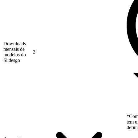
Downloads
mensais de
3
modelos do
Slidesgo
*Como
tem u
defin