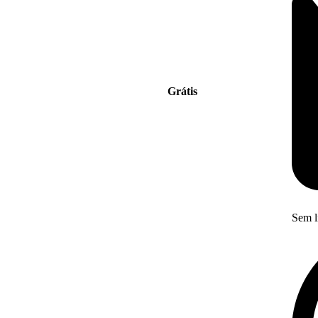
Grátis
Sem l