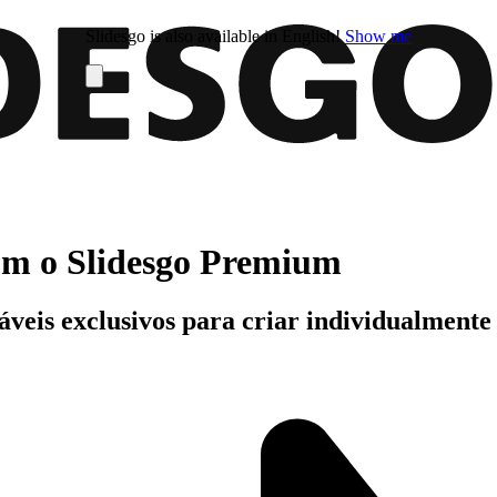
Slidesgo is also available in English!
Show me
com o Slidesgo Premium
áveis exclusivos para criar individualment