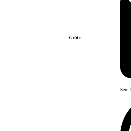
Grátis
Sem l