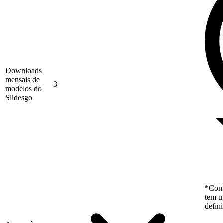
Downloads
mensais de
3
modelos do
Slidesgo
*Como
tem u
defin