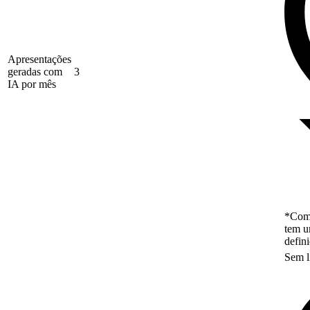
Apresentações
geradas com
3
IA por mês
*Como
tem u
defin
Sem l