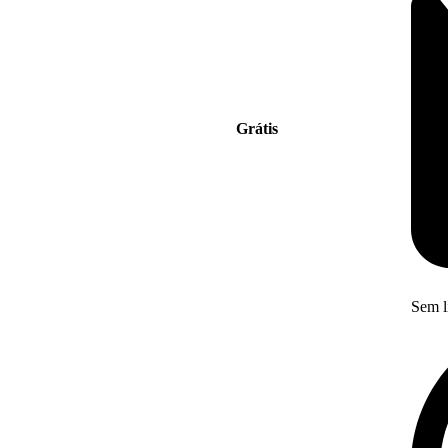
Grátis
Sem l