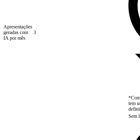
Apresentações
geradas com
3
IA por mês
*Como
tem u
defin
Sem l