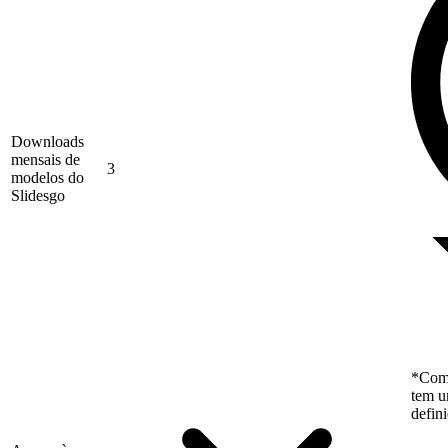
Downloads
mensais de
3
modelos do
Slidesgo
*Como
tem u
defin