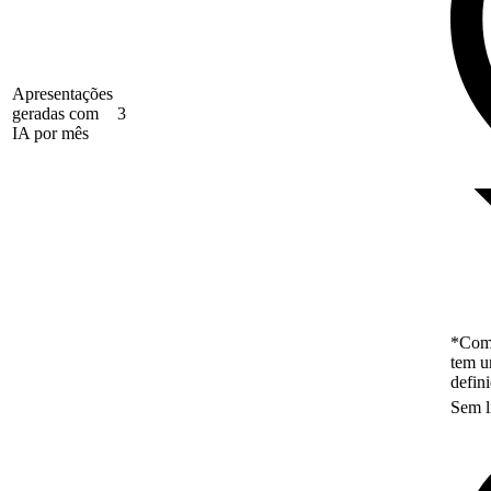
Apresentações
geradas com
3
IA por mês
*Como
tem u
defin
Sem l