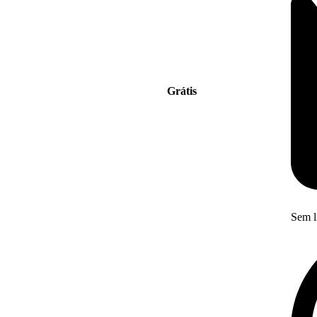
Grátis
Sem l