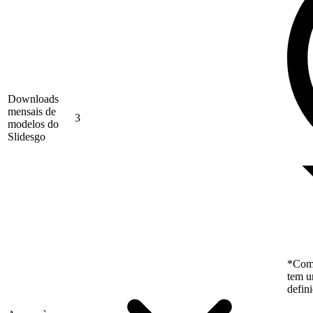
Downloads
mensais de
3
modelos do
Slidesgo
*Como
tem u
defin