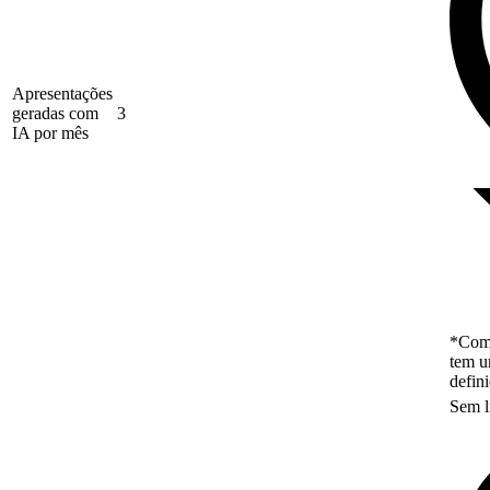
Apresentações
geradas com
3
IA por mês
*Como
tem u
defin
Sem l