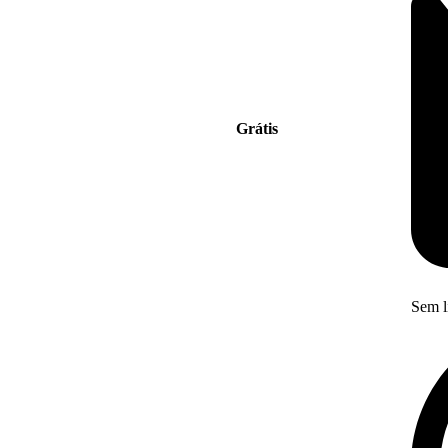
Grátis
Sem l