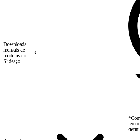
Downloads
mensais de
3
modelos do
Slidesgo
*Como
tem u
defin