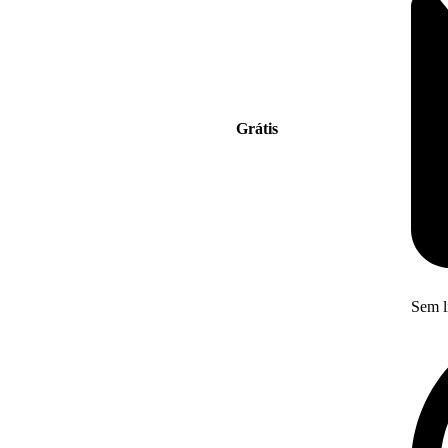
Grátis
Sem l