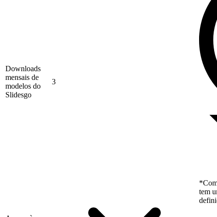
Downloads
mensais de
3
modelos do
Slidesgo
*Como
tem u
defin