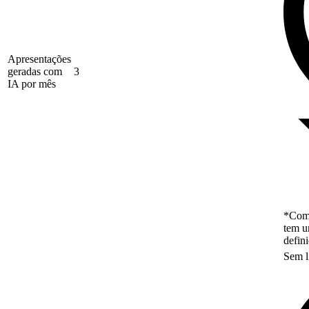
Apresentações
geradas com
3
IA por mês
*Como
tem u
defin
Sem l