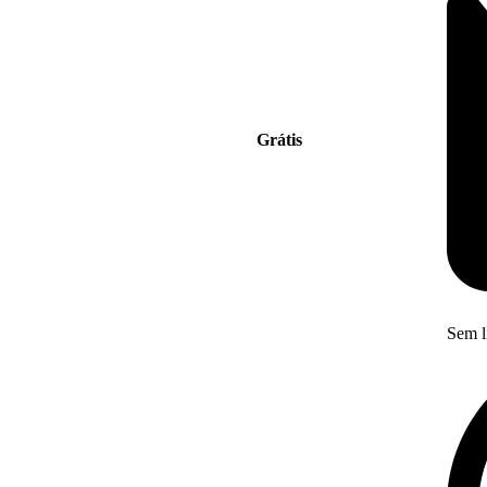
Grátis
Sem l