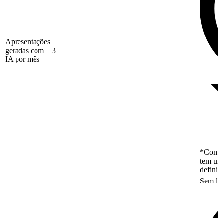
Apresentações
geradas com
3
IA por mês
*Como
tem u
defin
Sem l