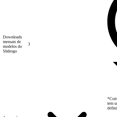
Downloads
mensais de
3
modelos do
Slidesgo
*Como
tem u
defin