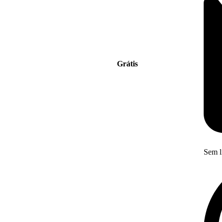
Grátis
Sem l