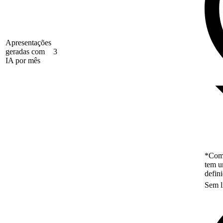
Apresentações
geradas com
3
IA por mês
*Como
tem u
defin
Sem l