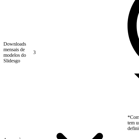
Downloads
mensais de
3
modelos do
Slidesgo
*Como
tem u
defin