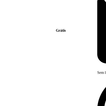
Grátis
Sem l