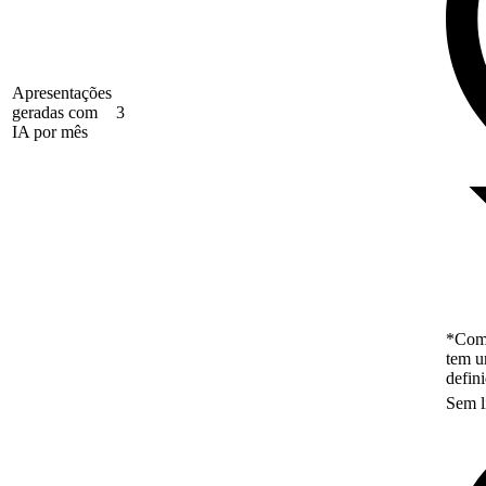
Apresentações
geradas com
3
IA por mês
*Como
tem u
defin
Sem l