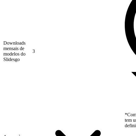
Downloads
mensais de
3
modelos do
Slidesgo
*Como
tem u
defin